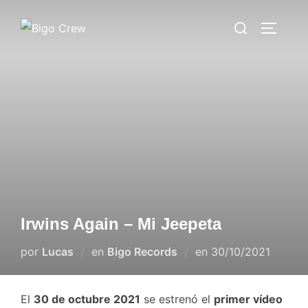
Saltar
Buscar:
al
ALTERN
contenido
Irwins Again – Mi Jeepeta
Publicado
por
Lucas
en
Bigo Records
en
30/10/2021
el
El
30 de octubre 2021
se estrenó el
primer vídeo