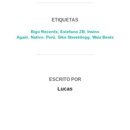
ETIQUETAS
Bigo Records
,
Estefano ZB
,
Irwins
Again
,
Nativo
,
Perú
,
Siko Streetdogg
,
Waiz Beats
AUTOR DE LA PUBLICACIÓN
ESCRITO POR
Lucas