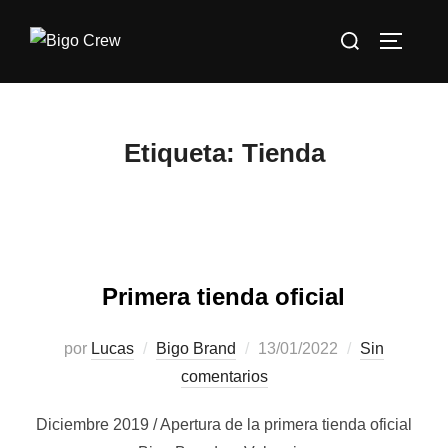
Saltar
Buscar:
al
ALTERN
contenido
Etiqueta:
Tienda
Primera tienda oficial
Publicado
por
Lucas
Bigo Brand
13/01/2022
Sin
el
comentarios
Diciembre 2019 / Apertura de la primera tienda oficial