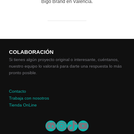
Bigo Brand en Valencia.
COLABORACIÓN
Si tienes algún proyecto original o interesante, cuéntanos,
nuestro equipo lo valorará para darte una respuesta lo más
pronto posible.
Contacto
Trabaja con nosotros
Tienda OnLine
Discord
Instagram
TikTok
YouTube