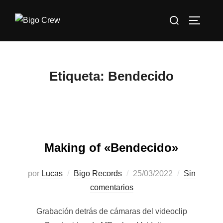
Saltar
Buscar:
al
ALTERN
contenido
Etiqueta:
Bendecido
Making of «Bendecido»
Publicado
por
Lucas
Bigo Records
25/03/2022
Sin
el
comentarios
Grabación detrás de cámaras del videoclip