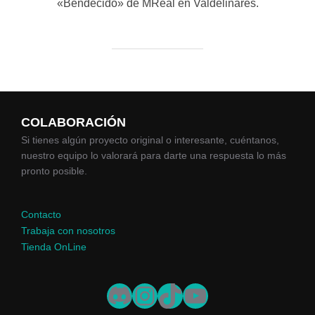
«Bendecido» de MReal en Valdelinares.
COLABORACIÓN
Si tienes algún proyecto original o interesante, cuéntanos,
nuestro equipo lo valorará para darte una respuesta lo más
pronto posible.
Contacto
Trabaja con nosotros
Tienda OnLine
Discord
Instagram
TikTok
YouTube