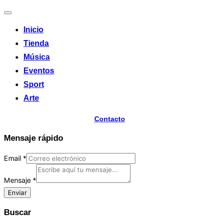
Alternar
la
Inicio
navegación
Tienda
Música
Eventos
Sport
Arte
Contacto
Mensaje rápido
Email
*
Mensaje
*
Enviar
Buscar