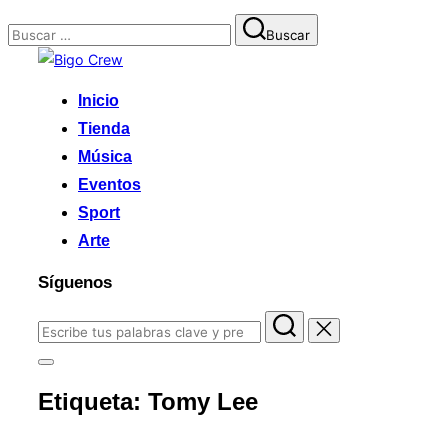
Buscar:
Buscar
Saltar
al
Inicio
contenido
Tienda
Música
Eventos
Sport
Arte
Síguenos
Buscar:
Alternar
la
Etiqueta:
Tomy Lee
barra
lateral
y