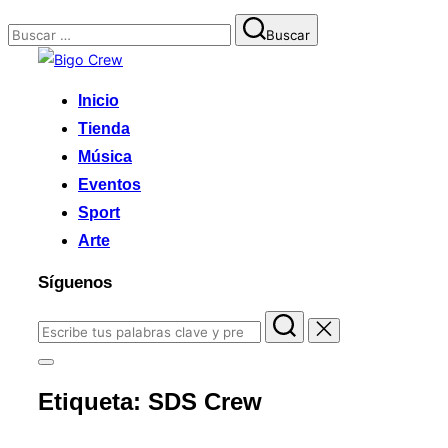
Buscar:
Buscar
Saltar
al
Inicio
contenido
Tienda
Música
Eventos
Sport
Arte
Síguenos
Buscar:
Alternar
la
Etiqueta:
SDS Crew
barra
lateral
y