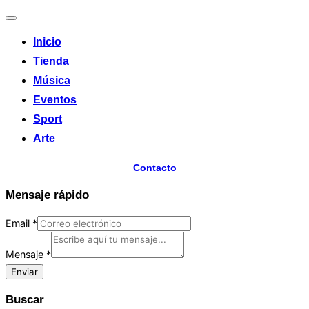
Alternar
la
Inicio
navegación
Tienda
Música
Eventos
Sport
Arte
Contacto
Mensaje rápido
Email
*
Mensaje
*
Enviar
Buscar