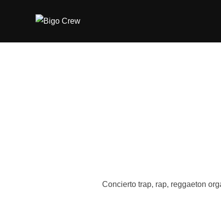
Saltar
al
contenido
Concierto trap, rap, reggaeton org