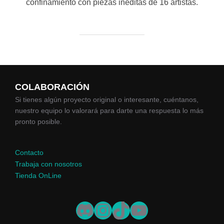
confinamiento con piezas inéditas de 16 artistas.
COLABORACIÓN
Si tienes algún proyecto original o interesante, cuéntanos,
nuestro equipo lo valorará para darte una respuesta lo más
pronto posible.
Contacto
Trabaja con nosotros
Tienda OnLine
Discord
Instagram
TikTok
YouTube