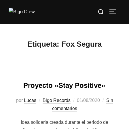
Saltar
Buscar:
al
ALTERN
contenido
Etiqueta:
Fox Segura
Proyecto «Stay Positive»
Publicado
por
Lucas
Bigo Records
01/08/2020
Sin
el
comentarios
Idea solidaria creada durante el periodo de