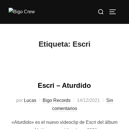
Saltar
Buscar:
al
ALTERN
contenido
Etiqueta:
Escri
Escri – Aturdido
Publicado
por
Lucas
Bigo Records
14/12/2021
Sin
el
comentarios
«Aturdido» es el nuevo videoclip de Escri del álbum