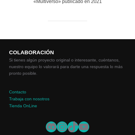
«Multiverso» publicado en 2021
COLABORACIÓN
Si tienes algún proyecto original o interesante, cuéntanos,
nuestro equipo lo valorará para darte una respuesta lo más
pronto posible.
Contacto
Trabaja con nosotros
Tienda OnLine
Discord
Instagram
TikTok
YouTube